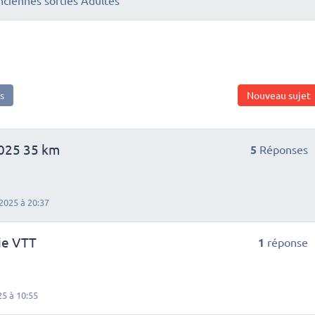
nciennes sorties Adultes
s
Nouveau sujet
2025 35 km
5
Réponses
2025 à 20:37
ie VTT
1
réponse
25 à 10:55