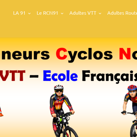
LA 91
Le RCN91
Adultes VTT
Adultes Rout