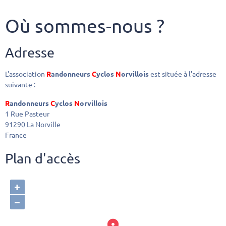
Où sommes-nous ?
Adresse
L'association
R
andonneurs
C
yclos
N
orvillois
est située à l'adresse
suivante :
R
andonneurs
C
yclos
N
orvillois
1 Rue Pasteur
91290 La Norville
France
Plan d'accès
+
−