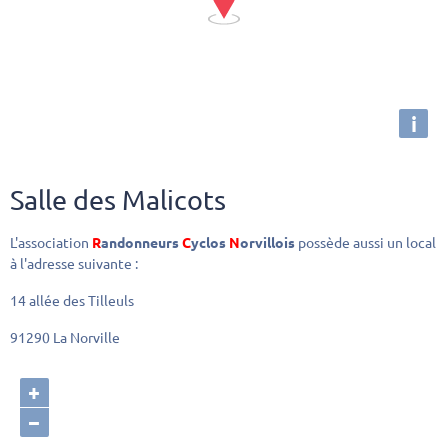
i
Salle des Malicots
L'association
R
andonneurs
C
yclos
N
orvillois
possède aussi un local
à l'adresse suivante :
14 allée des Tilleuls
91290 La Norville
+
−