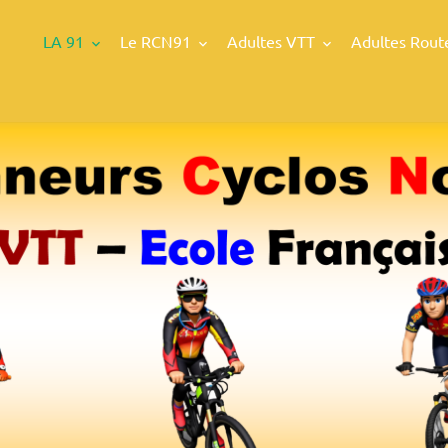
LA 91
Le RCN91
Adultes VTT
Adultes Rout