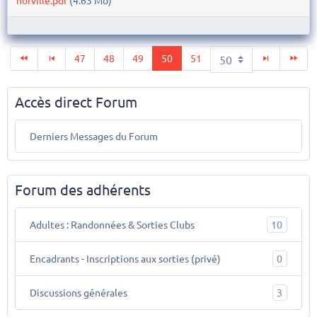
47
48
49
50
51
Accès direct Forum
Derniers Messages du Forum
Forum des adhérents
Adultes : Randonnées & Sorties Clubs
10
Encadrants - Inscriptions aux sorties (privé)
0
Discussions générales
3