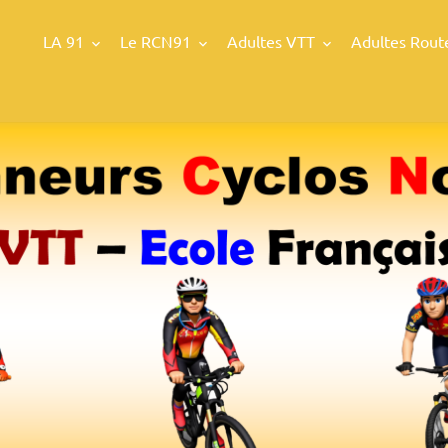
LA 91
Le RCN91
Adultes VTT
Adultes Rout