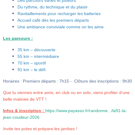
Des parcours variés et joueurs
Du rythme, du technique et du plaisir
Ravitaillements pour recharger les batteries
Accueil café dès les premiers départs
Une ambiance conviviale comme on les aime
Les parcours :
35 km – découverte
55 km – intermédiaire
70 km – sportif
91 km – le défi
Horaires : Premiers départs : 7h15 - Clôture des inscriptions : 9h30
Que tu viennes entre amis, en club ou en solo, viens profiter d’une
belle matinée de VTT !
Infos & inscription :
https://www.payasso.fr/randonne.../la91-la-
jean-coudeur-2026
Invite tes potes et prépare les jambes !