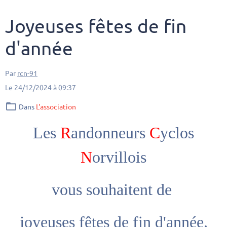
Joyeuses fêtes de fin
d'année
Par
rcn-91
Le 24/12/2024
à 09:37
Dans
L'association
Les
R
andonneurs
C
yclos
N
orvillois
vous souhaitent de
joyeuses fêtes de fin d'année.