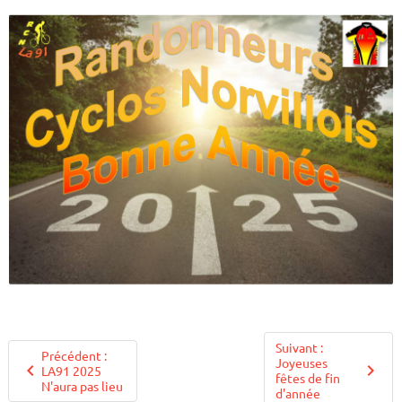
Suivant :
Précédent :
Joyeuses
LA91 2025
fêtes de fin
N'aura pas lieu
d'année