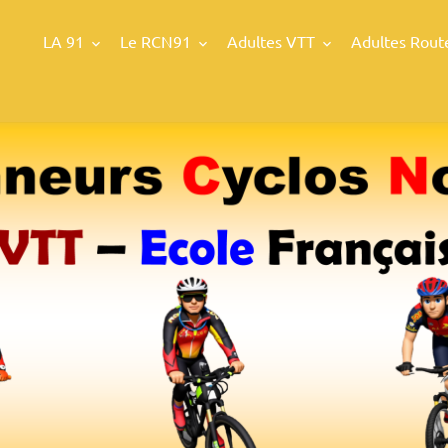
LA 91
Le RCN91
Adultes VTT
Adultes Rout