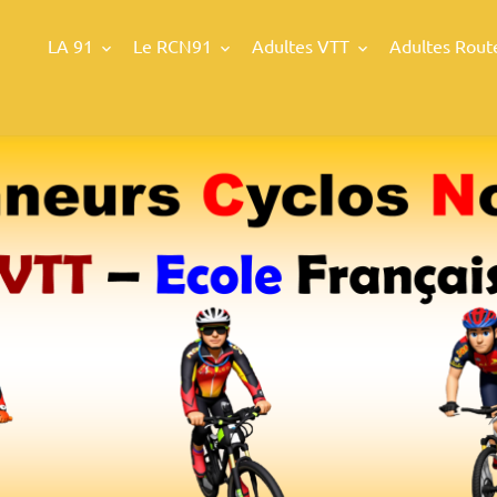
LA 91
Le RCN91
Adultes VTT
Adultes Rout