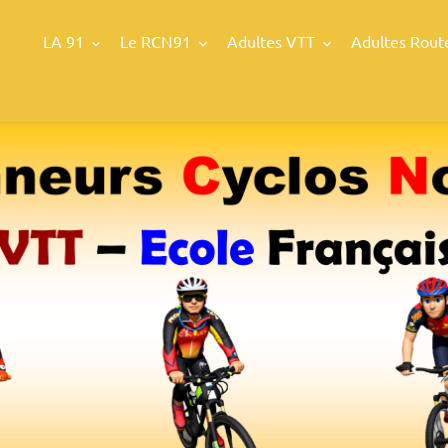
LA 91
Le RCN91
Adultes VTT
Adultes Rout