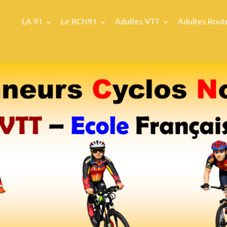
LA 91
Le RCN91
Adultes VTT
Adultes Rout