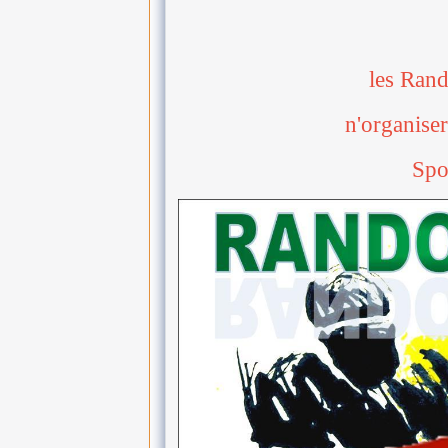
les Ran
n'organise
Spo