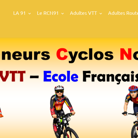
LA 91
Le RCN91
Adultes VTT
Adultes Rout